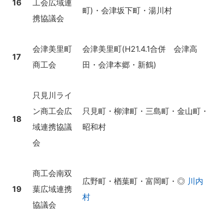
16
工会広域連
町)・会津坂下町・湯川村
携協議会
会津美里町
会津美里町(H21.4.1合併 会津高
17
商工会
田・会津本郷・新鶴)
只見川ライ
ン商工会広
只見町・柳津町・三島町・金山町・
18
域連携協議
昭和村
会
商工会南双
広野町・楢葉町・富岡町・◎
川内
19
葉広域連携
村
協議会