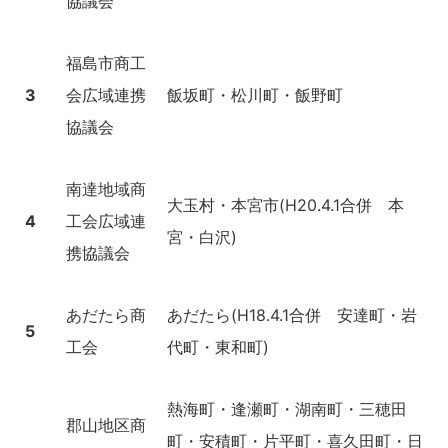
協議会
福島市商工
3
会広域連携
飯坂町・松川町・飯野町
協議会
南達地域商
大玉村・本宮市(H20.4.1合併 本
4
工会広域連
宮・白沢)
携協議会
あだたら商
あだたら(H18.4.1合併 安達町・岩
5
工会
代町・東和町)
熱海町・逢瀬町・湖南町・三穂田
郡山地区商
町・安積町・片平町・喜久田町・日