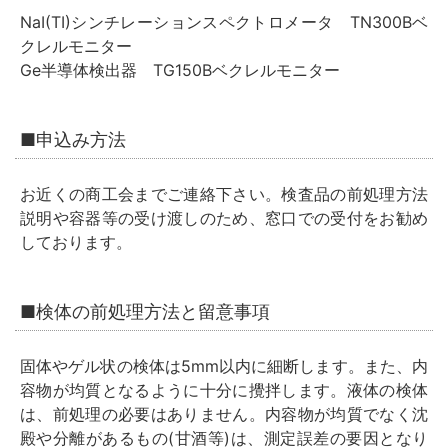
NaI(TI)シンチレーションスペクトロメータ TN300Bベ
クレルモニター
Ge半導体検出器 TG150Bベクレルモニター
■申込み方法
お近くの商工会までご連絡下さい。検査品の前処理方法
説明や容器等の受け渡しのため、窓口での受付をお勧め
しております。
■検体の前処理方法と留意事項
固体やゲル状の検体は5mm以内に細断します。また、内
容物が均質となるように十分に攪拌します。液体の検体
は、前処理の必要はありません。内容物が均質でなく沈
殿や分離があるもの(甘酒等)は、測定誤差の要因となり