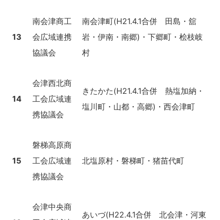
南会津商工
南会津町(H21.4.1合併 田島・舘
13
会広域連携
岩・伊南・南郷)・下郷町・桧枝岐
協議会
村
会津西北商
きたかた(H21.4.1合併 熱塩加納・
14
工会広域連
塩川町・山都・高郷)・西会津町
携協議会
磐梯高原商
15
工会広域連
北塩原村・磐梯町・猪苗代町
携協議会
会津中央商
あいづ(H22.4.1合併 北会津・河東