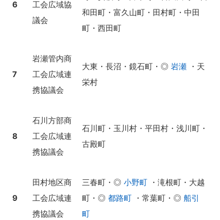
6
工会広域協
和田町・富久山町・田村町・中田
議会
町・西田町
岩瀬管内商
大東・長沼・鏡石町・◎
岩瀬
・天
7
工会広域連
栄村
携協議会
石川方部商
石川町・玉川村・平田村・浅川町・
8
工会広域連
古殿町
携協議会
田村地区商
三春町・◎
小野町
・滝根町・大越
9
工会広域連
町・◎
都路町
・常葉町・◎
船引
携協議会
町