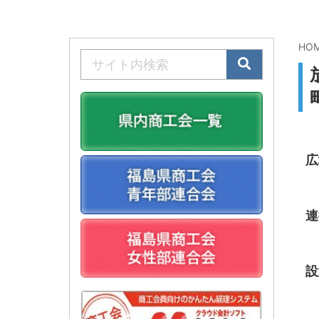
HO
広
連
設