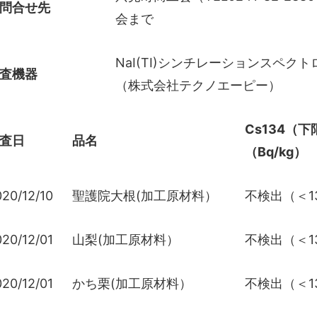
問合せ先
会まで
NaI(TI)シンチレーションスペク
査機器
（株式会社テクノエーピー）
Cs134（
査日
品名
（Bq/kg）
20/12/10
聖護院大根(加工原材料）
不検出（＜13
20/12/01
山梨(加工原材料）
不検出（＜13
20/12/01
かち栗(加工原材料）
不検出（＜13