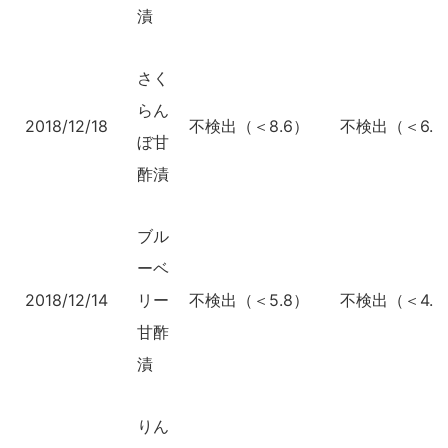
漬
さく
らん
2018/12/18
不検出（＜8.6）
不検出（＜6.6
ぼ甘
酢漬
ブル
ーベ
2018/12/14
リー
不検出（＜5.8）
不検出（＜4.4
甘酢
漬
りん