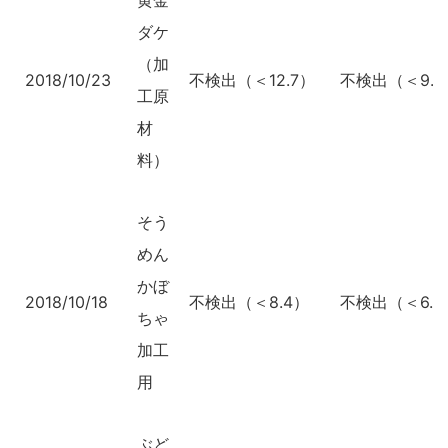
黄金
ダケ
（加
2018/10/23
不検出（＜12.7）
不検出（＜9.3
工原
材
料）
そう
めん
かぼ
2018/10/18
不検出（＜8.4）
不検出（＜6.2
ちゃ
加工
用
ぶど