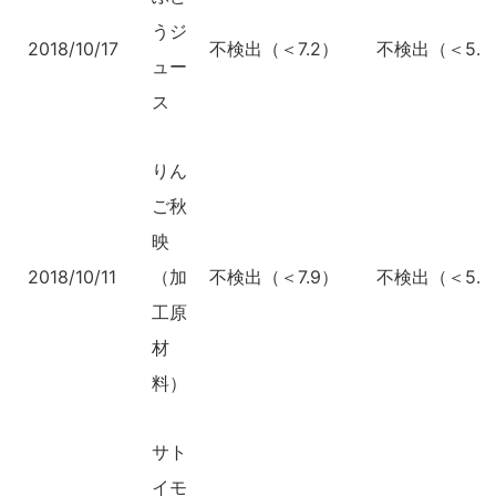
うジ
2018/10/17
不検出（＜7.2）
不検出（＜5.1
ュー
ス
りん
ご秋
映
2018/10/11
（加
不検出（＜7.9）
不検出（＜5.9
工原
材
料）
サト
イモ