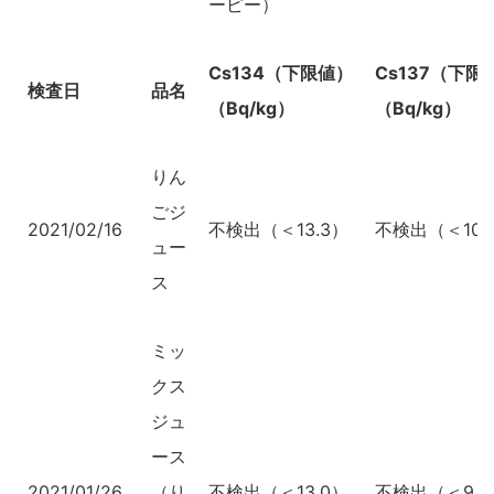
ーピー）
Cs134（下限値）
Cs137（下限
検査日
品名
（Bq/kg）
（Bq/kg）
りん
ごジ
2021/02/16
不検出（＜13.3）
不検出（＜10.
ュー
ス
ミッ
クス
ジュ
ース
2021/01/26
（り
不検出（＜13.0）
不検出（＜9.9