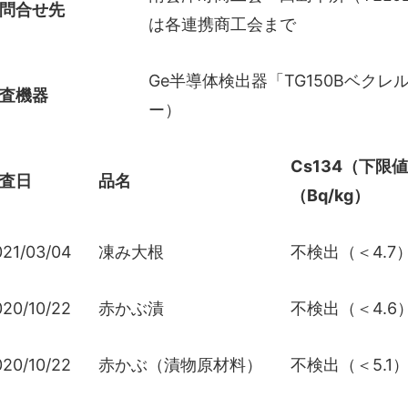
問合せ先
は各連携商工会まで
Ge半導体検出器「TG150Bベク
査機器
ー）
Cs134（下限
査日
品名
（Bq/kg）
021/03/04
凍み大根
不検出（＜4.7
020/10/22
赤かぶ漬
不検出（＜4.6
020/10/22
赤かぶ（漬物原材料）
不検出（＜5.1