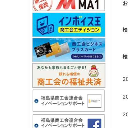
お
検
検
2
2
2