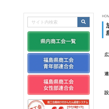
HO
広
連
設