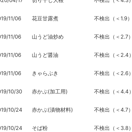
020/04/17
切り干し大根
不検出（＜4.3
19/11/06
花豆甘露煮
不検出（＜1.9
19/11/06
山うど油炒め
不検出（＜2.7
19/11/06
山うど醤油
不検出（＜2.4
19/11/06
きゃらぶき
不検出（＜2.6
19/10/30
赤かぶ(加工用)
不検出（＜4.4
19/10/24
赤かぶ(漬物材料)
不検出（＜4.7
19/10/24
そば粉
不検出（＜3.8