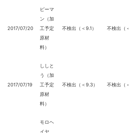
ピーマ
ン（加
2017/07/20
工予定
不検出（＜9.1）
不検出（＜6
原材
料）
ししと
う（加
2017/07/19
工予定
不検出（＜9.3）
不検出（＜7
原材
料）
モロヘ
イヤ