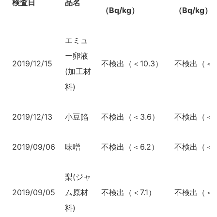
検査日
品名
（Bq/kg）
（Bq/kg）
エミュ
ー卵液
2019/12/15
不検出（＜10.3）
不検出（＜8
(加工材
料)
2019/12/13
小豆餡
不検出（＜3.6）
不検出（＜2
2019/09/06
味噌
不検出（＜6.2）
不検出（＜4
梨(ジャ
2019/09/05
ム原材
不検出（＜7.1）
不検出（＜5
料)