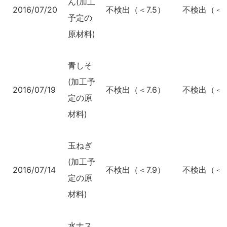
ん(加工
2016/07/20
不検出（＜7.5）
不検出（＜5
予定の
原材料)
青しそ
(加工予
2016/07/19
不検出（＜7.6）
不検出（＜5
定の原
材料)
玉ねぎ
(加工予
2016/07/14
不検出（＜7.9）
不検出（＜6
定の原
材料)
水ナス