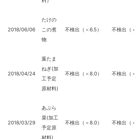
料）
たけの
2018/06/06
この煮
不検出（＜6.5）
不検出（＜5
物
葉たま
ねぎ(加
2018/04/24
不検出（＜8.0）
不検出（＜6
工予定
原材料)
あぶら
菜(加工
2018/03/29
不検出（＜8.0）
不検出（＜6
予定原
材料)