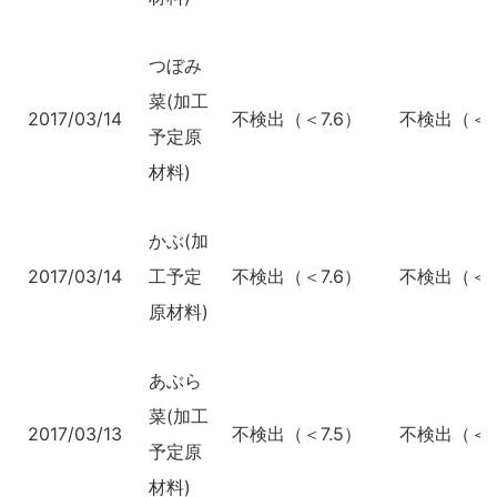
つぼみ
菜(加工
2017/03/14
不検出（＜7.6）
不検出（＜5
予定原
材料)
かぶ(加
2017/03/14
工予定
不検出（＜7.6）
不検出（＜5
原材料)
あぶら
菜(加工
2017/03/13
不検出（＜7.5）
不検出（＜5
予定原
材料)