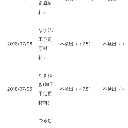
定原材
料）
なす(加
工予定
2018/07/06
不検出（＜7.5）
不検出（＜5
原材
料）
たまね
ぎ(加工
2018/07/05
不検出（＜7.8）
不検出（＜6
予定原
材料）
つるむ