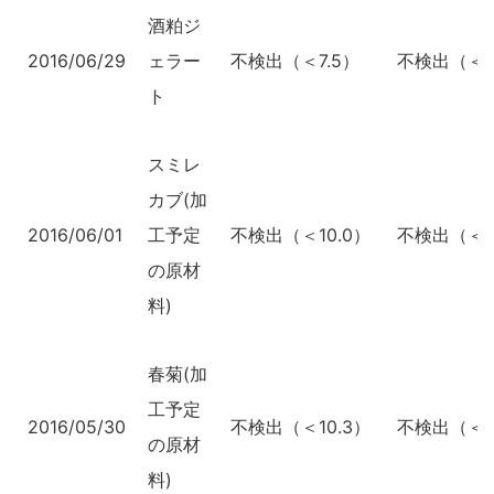
酒粕ジ
2016/06/29
ェラー
不検出（＜7.5）
不検出（＜5
ト
スミレ
カブ(加
2016/06/01
工予定
不検出（＜10.0）
不検出（＜7
の原材
料)
春菊(加
工予定
2016/05/30
不検出（＜10.3）
不検出（＜7
の原材
料)