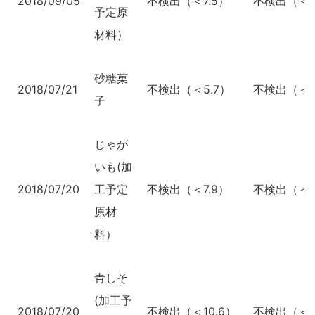
2018/09/05
不検出（＜7.5）
不検出（＜5
予定原
材料）
砂糖菓
2018/07/21
不検出（＜5.7）
不検出（＜4
子
じゃが
いも(加
2018/07/20
工予定
不検出（＜7.9）
不検出（＜6
原材
料）
青しそ
(加工予
2018/07/20
不検出（＜10.6）
不検出（＜8