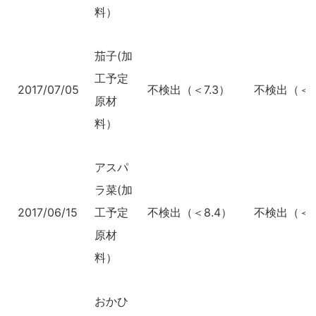
料）
茄子(加
工予定
2017/07/05
不検出（＜7.3）
不検出（＜5
原材
料）
アスパ
ラ菜(加
2017/06/15
工予定
不検出（＜8.4）
不検出（＜6
原材
料）
おかひ