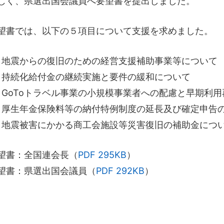
じく、県選出国会議員へ要望書を提出しました。
望書では、以下の５項目について支援を求めました。
地震からの復旧のための経営支援補助事業等について
持続化給付金の継続実施と要件の緩和について
GoToトラベル事業の小規模事業者への配慮と早期利
厚生年金保険料等の納付特例制度の延長及び確定申告
地震被害にかかる商工会施設等災害復旧の補助金につ
望書：全国連会長（
PDF 295KB
）
望書：県選出国会議員（
PDF 292KB
）