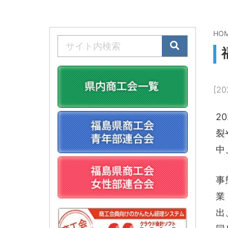
HO
[20
2
裂
中
事
業
出