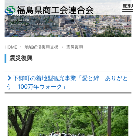
HOME
地域経済復興支援
震災復興
震災復興
下郷町の着地型観光事業「愛と絆 ありがと
う 100万年ウォーク」