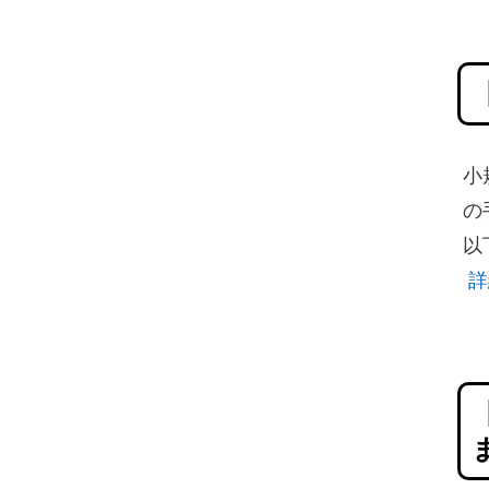
小
の
以
詳