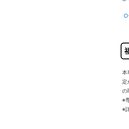
○
本
定
の
※
※