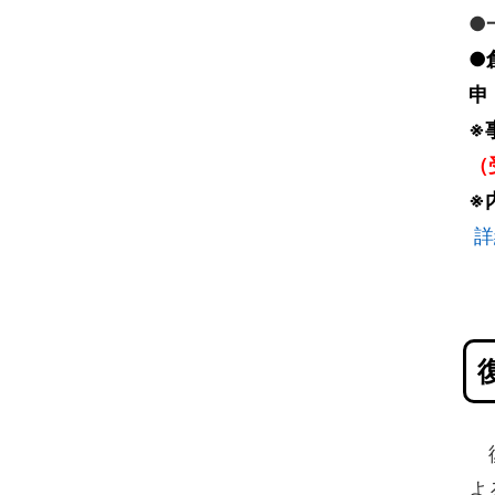
●
●
申
※
（
※
詳
復
よ