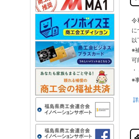
令
に
以
※
可
・
※
詳