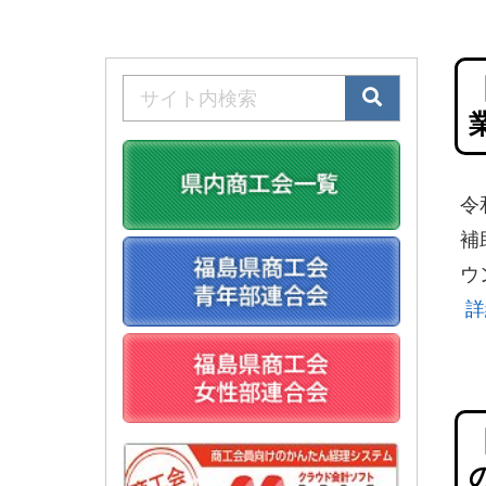
令
補
ウ
詳