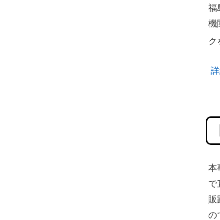
福
機
ク
詳
本
で
販
の