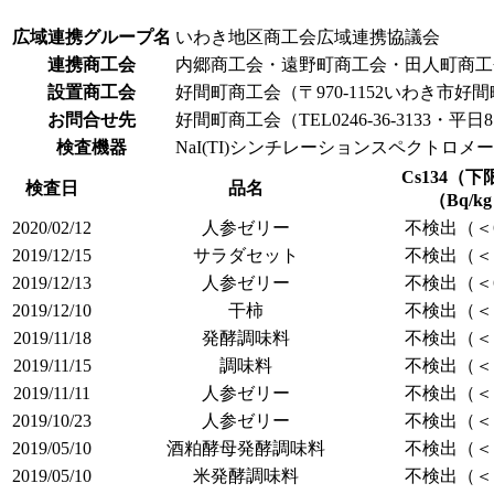
広域連携グループ名
いわき地区商工会広域連携協議会
連携商工会
内郷商工会・遠野町商工会・田人町商工
設置商工会
好間町商工会（〒970-1152いわき市好
お問合せ先
好間町商工会（TEL0246-36-3133・平
検査機器
NaI(TI)シンチレーションスペクトロ
Cs134（
検査日
品名
（Bq/k
2020/02/12
人参ゼリー
不検出（＜6
2019/12/15
サラダセット
不検出（＜7
2019/12/13
人参ゼリー
不検出（＜6
2019/12/10
干柿
不検出（＜7
2019/11/18
発酵調味料
不検出（＜7
2019/11/15
調味料
不検出（＜7
2019/11/11
人参ゼリー
不検出（＜7
2019/10/23
人参ゼリー
不検出（＜7
2019/05/10
酒粕酵母発酵調味料
不検出（＜7
2019/05/10
米発酵調味料
不検出（＜7